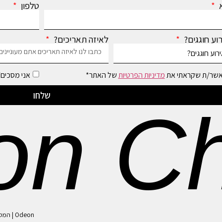
א
טלפון
רוע חוגגים?
לאיזה תאריכים?
אשר/ת שקראתי את
מדיניות הפרטיות
של האתר*
אני מסכים/ה
שלחו
on Ch
Odeon | המסיק 6 | עמק חפר